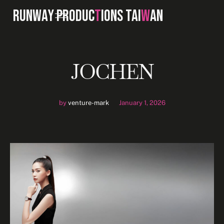
RUNWAY PRODUC
T
IONS TAI
W
AN
JOCHEN
by
venture-mark
January 1, 2026