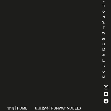
C
TI
O
N
S.
T
W
@
G
M
AI
L.
C
O
M
首頁 | HOME
形星模特 | RUNWAY MODELS