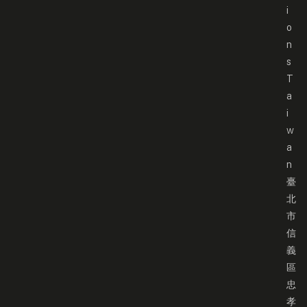
i
o
n
s
T
a
i
w
a
n
臺
北
市
信
義
區
忠
孝