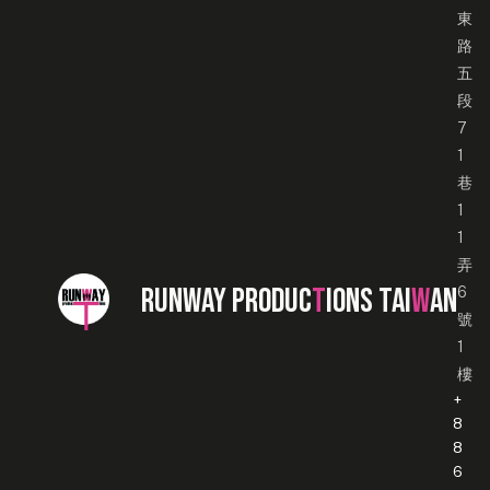
東
路
五
段
7
1
巷
1
1
弄
RUNWAY PRODUC
T
IONS TAI
W
AN
6
號
1
樓
+
8
8
6