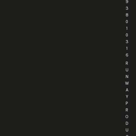
9
3
8
0
1
0
3
1
6
R
U
N
W
A
Y
P
R
O
D
U