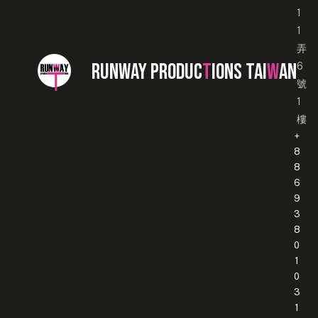
1
1
弄
RUNWAY PRODUC
T
IONS TAI
W
AN
6
號
1
樓
+
8
8
6
9
3
8
0
1
0
3
1