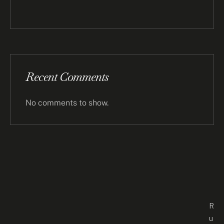
Recent Comments
No comments to show.
R
u