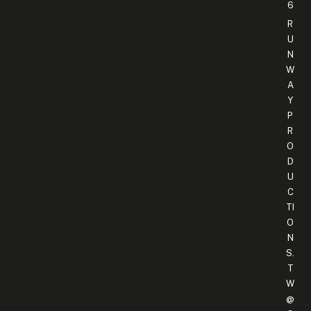
6
R
U
N
W
A
Y
P
R
O
D
U
C
TI
O
N
S.
T
W
@