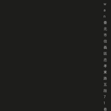
w
a
n
臺
北
市
信
義
區
忠
孝
東
路
五
段
7
1
巷