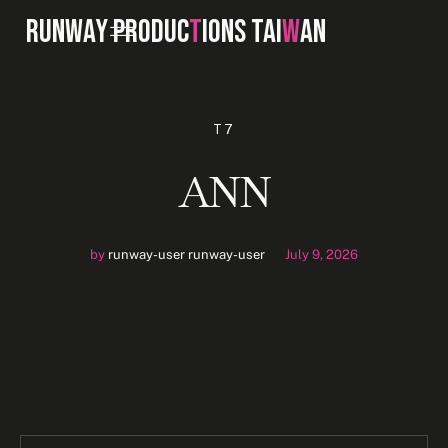
RUNWAY PRODUC
T
IONS TAI
W
AN
T7
ANN
by
runway-user runway-user
July 9, 2026