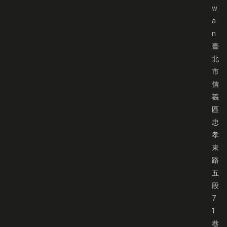
w
a
n
臺
北
市
信
義
區
忠
孝
東
路
五
段
7
1
巷