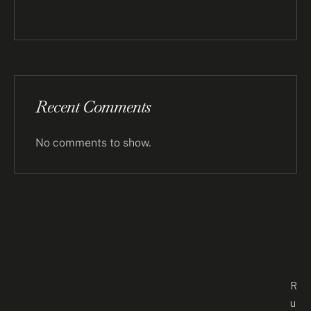
Recent Comments
No comments to show.
R
u