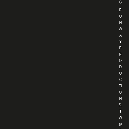
6
R
U
N
W
A
Y
P
R
O
D
U
C
TI
O
N
S.
T
W
@