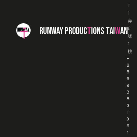
1
1
弄
RUNWAY PRODUC
T
IONS TAI
W
AN
6
號
1
樓
+
8
8
6
9
3
8
0
1
0
3
1