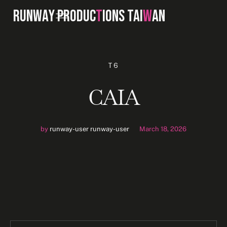
RUNWAY PRODUC
T
IONS TAI
W
AN
T6
CAIA
by
runway-user runway-user
March 18, 2026