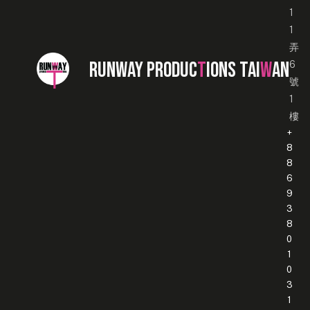
1
1
弄
RUNWAY PRODUC
T
IONS TAI
W
AN
6
號
1
樓
+
8
8
6
9
3
8
0
1
0
3
1