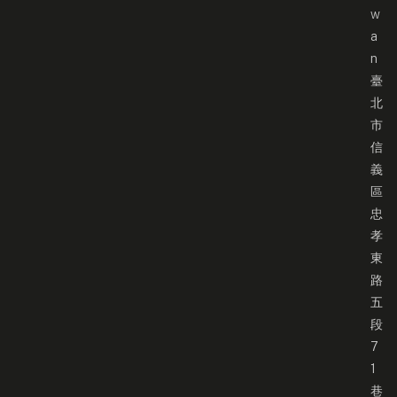
w
a
n
臺
北
市
信
義
區
忠
孝
東
路
五
段
7
1
巷