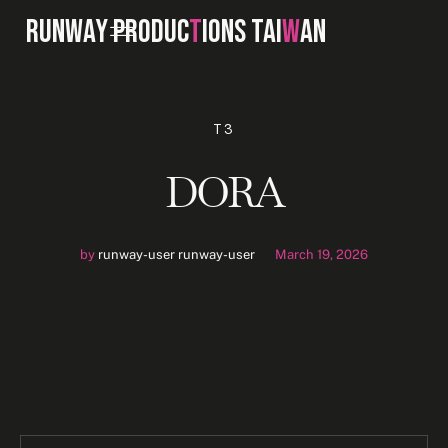
RUNWAY PRODUC
T
IONS TAI
W
AN
T3
DORA
by
runway-user runway-user
March 19, 2026