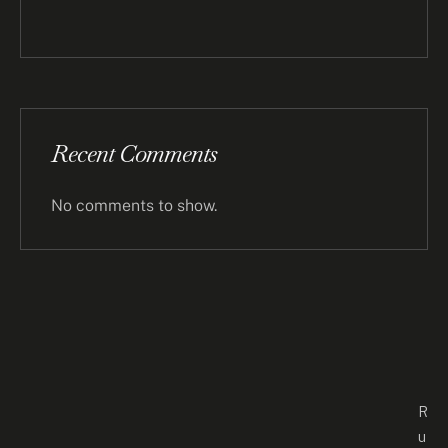
Recent Comments
No comments to show.
R
u