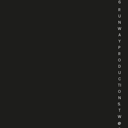
6
R
U
N
W
A
Y
P
R
O
D
U
C
TI
O
N
S.
T
W
@