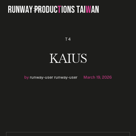
RUNWAY PRODUC
T
IONS TAI
W
AN
T4
KAIUS
by
runway-user runway-user
March 19, 2026