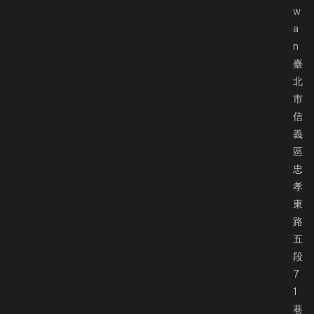
w
a
n
臺
北
市
信
義
區
忠
孝
東
路
五
段
7
1
巷