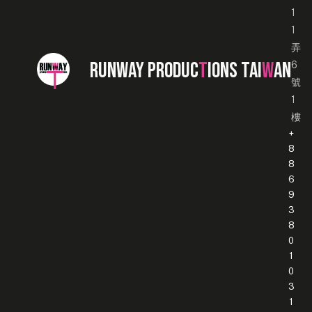
1
1
弄
RUNWAY PRODUC
T
IONS TAI
W
AN
6
號
1
樓
+
8
8
6
9
3
8
0
1
0
3
1