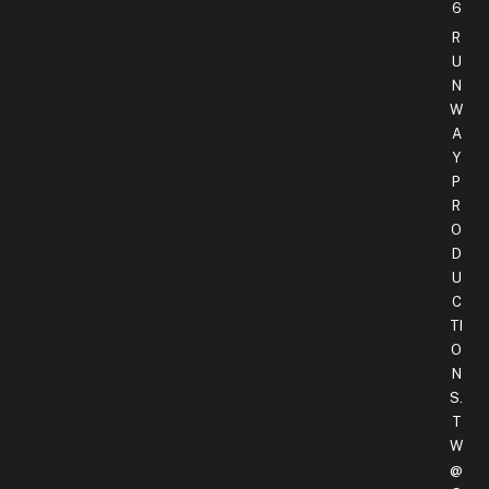
6
R
U
N
W
A
Y
P
R
O
D
U
C
TI
O
N
S.
T
W
@