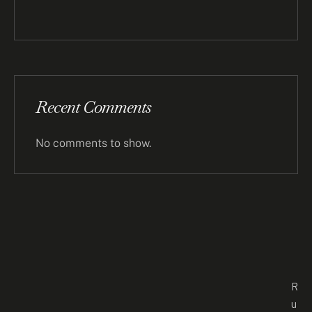
Recent Comments
No comments to show.
R
u