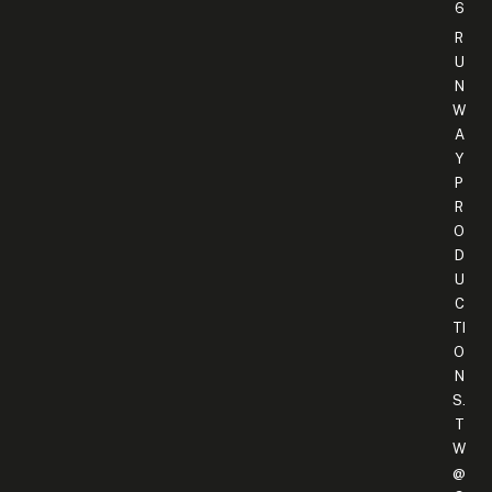
6
R
U
N
W
A
Y
P
R
O
D
U
C
TI
O
N
S.
T
W
@