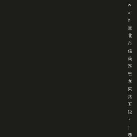
w
a
n
臺
北
市
信
義
區
忠
孝
東
路
五
段
7
1
巷