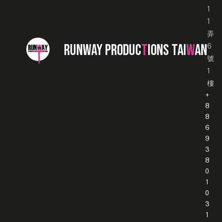
1
1
弄
RUNWAY PRODUC
T
IONS TAI
W
AN
6
號
1
樓
+
8
8
6
9
3
8
0
1
0
3
1