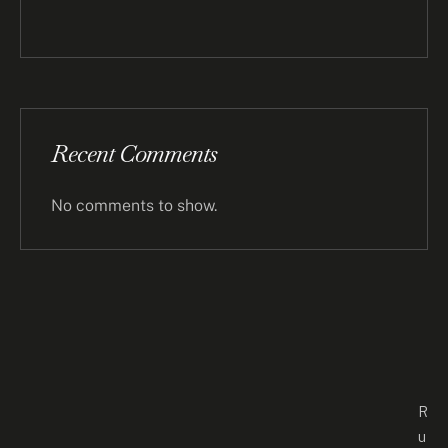
Recent Comments
No comments to show.
R
u