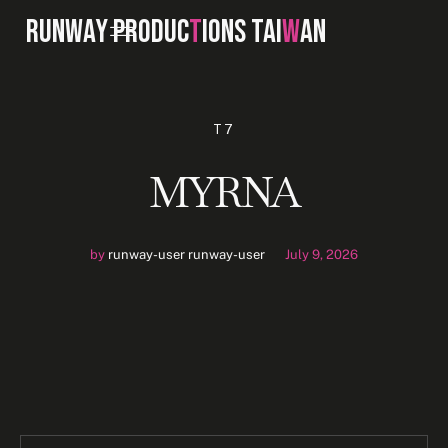
RUNWAY PRODUC
T
IONS TAI
W
AN
T7
MYRNA
by
runway-user runway-user
July 9, 2026