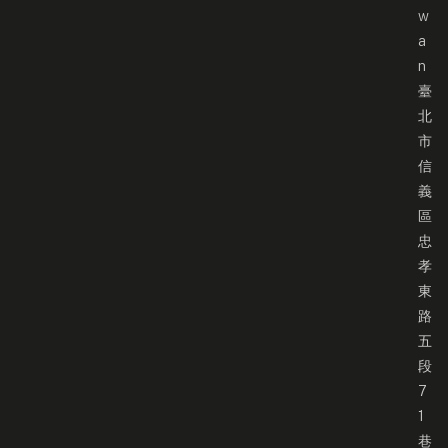
w
a
n
臺
北
市
信
義
區
忠
孝
東
路
五
段
7
1
巷