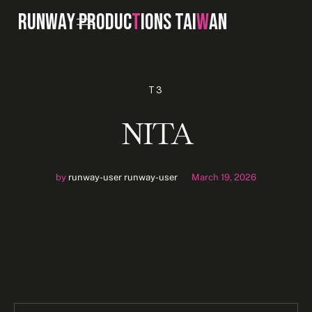
RUNWAY PRODUC
T
IONS TAI
W
AN
T3
NITA
by
runway-user runway-user
March 19, 2026