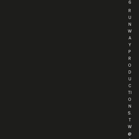
6
R
U
N
W
A
Y
P
R
O
D
U
C
TI
O
N
S.
T
W
@