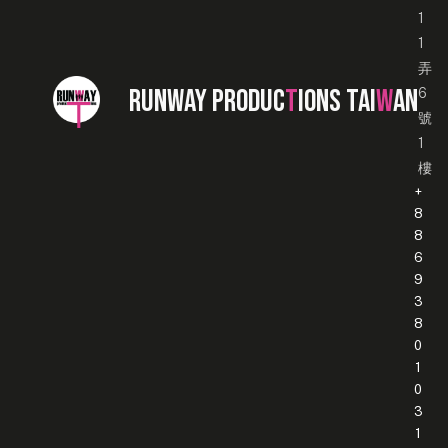
1
1
弄
RUNWAY PRODUC
T
IONS TAI
W
AN
6
號
1
樓
+
8
8
6
9
3
8
0
1
0
3
1