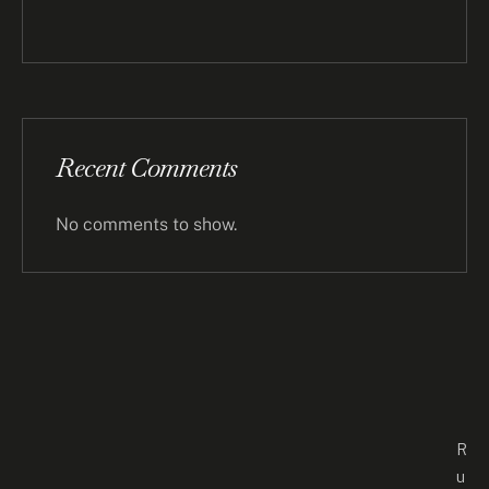
Recent Comments
No comments to show.
R
u