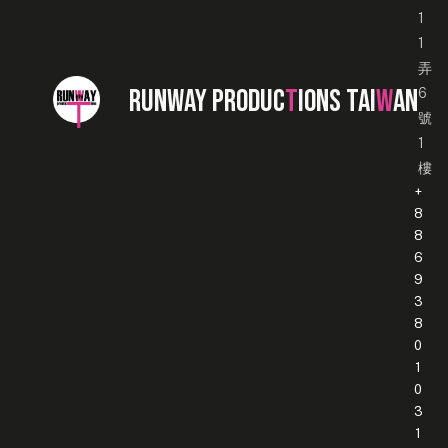
1
1
弄
RUNWAY PRODUC
T
IONS TAI
W
AN
6
號
1
樓
+
8
8
6
9
3
8
0
1
0
3
1