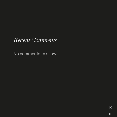
Recent Comments
No comments to show.
R
u