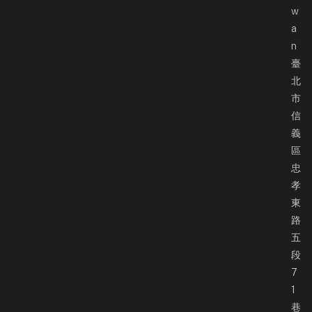
w
a
n
臺
北
市
信
義
區
忠
孝
東
路
五
段
7
1
巷