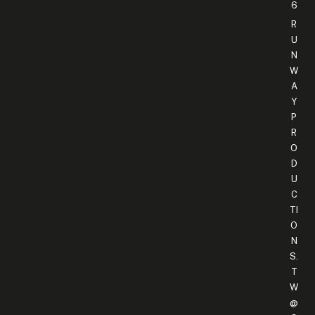
6
R
U
N
W
A
Y
P
R
O
D
U
C
TI
O
N
S.
T
W
@