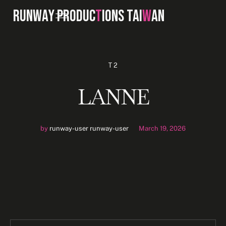
RUNWAY PRODUC
T
IONS TAI
W
AN
T2
LANNE
by
runway-user runway-user
March 19, 2026